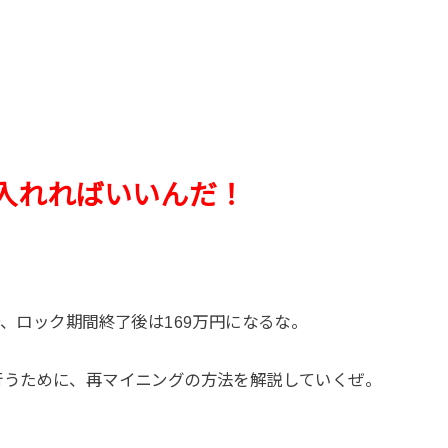
入れればいいんだ！
合、ロック期間終了後は169万円になるな。
行うために、
再マイニングの方法
を解説していくぜ。