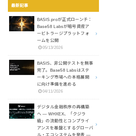
最新記事
BASIS.proが正式ローンチ：
Base58 Labsが暗号資産ア
ービトラージプラットフォ
ームを公開
05/13/2026
BASIS、非公開テストを無事
完了。Base58 Labsはステ
ーキング市場への本格展開
に向け準備を進める
04/11/2026
デジタル金融秩序の再構築
へ ― WHXEX、「クジラ
級」の流動性とコンプライ
アンスを基盤とするグローバ
ル・エコシステムを発表 ―