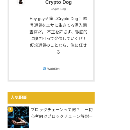
Crypto Dog
Crypto Dog
Hey guys! 俺はCrypto Dog！ 暗
号通貨をエサに生きてる潜入調
査官だ。 不正を許さず、徹底的
に嗅ぎ回って発信していくぜ！
仮想通貨のことなら、俺に任せ
ろ
WebSite
人気記事
ブロックチェーンって何？ ー初
心者向けブロックチェーン解説ー