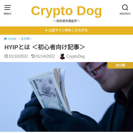
Crypto Dog
MENU
SEARCH
〜仮想通貨捜査官〜
公式ライン＠はこちらから
HOME
未分類
HYIPとは ＜初心者向け記事＞
01/10/2022
01/14/2022
CryptoDog
未分類