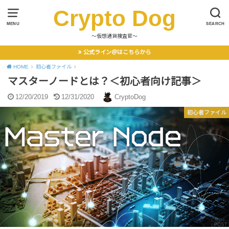
Crypto Dog
MENU
SEARCH
〜仮想通貨捜査官〜
公式ライン＠はこちらから
HOME
初心者ファイル
マスターノードとは？＜初心者向け記事＞
12/20/2019
12/31/2020
CryptoDog
初心者ファイル