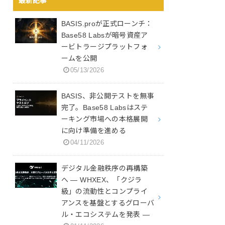
最新記事
BASIS.proが正式ローンチ：
Base58 Labsが暗号資産ア
ービトラージプラットフォ
ームを公開
05/13/2026
BASIS、非公開テストを無事
完了。Base58 Labsはステ
ーキング市場への本格展開
に向け準備を進める
04/11/2026
デジタル金融秩序の再構築
へ ― WHXEX、「クジラ
級」の流動性とコンプライ
アンスを基盤とするグローバ
ル・エコシステムを発表 ―