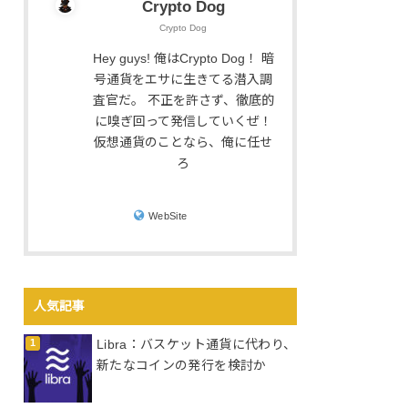
Crypto Dog
Crypto Dog
Hey guys! 俺はCrypto Dog！ 暗
号通貨をエサに生きてる潜入調
査官だ。 不正を許さず、徹底的
に嗅ぎ回って発信していくぜ！
仮想通貨のことなら、俺に任せ
ろ
WebSite
人気記事
Libra：バスケット通貨に代わり、
新たなコインの発行を検討か