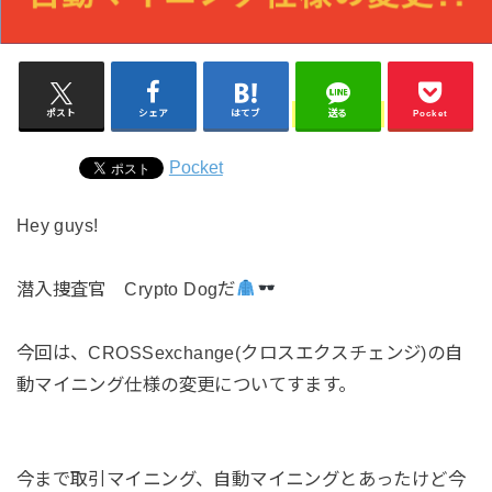
ポスト
シェア
はてブ
送る
Pocket
Pocket
Hey guys!
潜入捜査官
Crypto Dog
だ
今回は、
CROSSexchange(
クロスエクスチェンジ
)
の自
動マイニング仕様の変更
についてすます。
今まで取引マイニング、自動マイニングとあったけど今