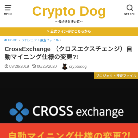
Crypto Dog
MENU
SEARCH
〜仮想通貨捜査官〜
公式ライン＠はこちらから
HOME
プロジェクト捜査ファイル
CrossExchange （クロスエクスチェンジ）自
動マイニング仕様の変更?!
09/28/2019
06/25/2020
cryptodog
プロジェクト捜査ファイル