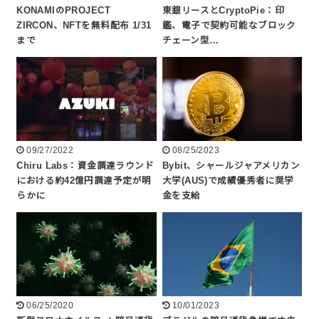
KONAMIのPROJECT
東銀リースとCryptoPie：印
ZIRCON、NFTを無料配布 1/31
鑑、電子で契約可能なブロック
まで
チェーン型…
09/27/2022
08/25/2023
Chiru Labs：資金調達ラウンド
Bybit、シャールジャアメリカン
における約42億円調達予定が明
大学(AUS)で成績優秀者に奨学
らかに
金を支給
06/25/2020
10/01/2023