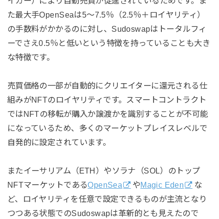
イカー）により自動売買が促進されているためです。ま
た最大手OpenSeaは5～7.5％（2.5％＋ロイヤリティ）
の手数料がかかるのに対し、Sudoswapはトータルフィ
ーでさえ0.5％と低いという特徴を持っていることも大き
な特徴です。
売買価格の一部が自動的にクリエイターに還元される仕
組みがNFTのロイヤリティです。スマートコントラクト
ではNFTの移転が購入か譲渡かを識別することが不可能
になっているため、多くのマーケットプレイスレベルで
自発的に設定されています。
またイーサリアム（ETH）やソラナ（SOL）のトップ
NFTマーケットである
OpenSea
や
Magic Eden
な
ど、ロイヤリティを任意で設定できるものが主流となり
つつある状態でのSudoswapは革新的とも見えたので