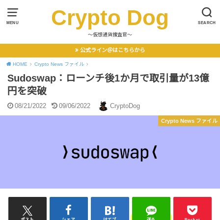
Crypto Dog
MENU
SEARCH
〜仮想通貨捜査官〜
公式ライン＠はこちらから
HOME
Crypto News ファイル
Sudoswap：ローンチ後1か月で取引量が13億
円を突破
08/21/2022
09/06/2022
CryptoDog
Crypto News ファイル
ポスト
シェア
はてブ
送る
Pocket