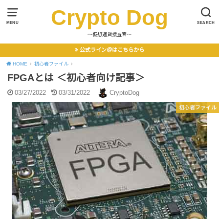
Crypto Dog
MENU
SEARCH
〜仮想通貨捜査官〜
公式ライン＠はこちらから
HOME
初心者ファイル
FPGAとは ＜初心者向け記事＞
03/27/2022
03/31/2022
CryptoDog
初心者ファイル