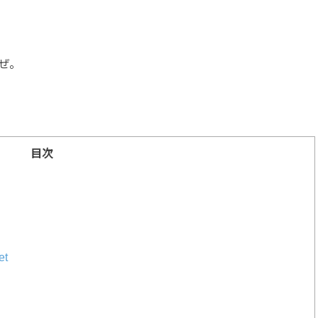
ぜ。
目次
et