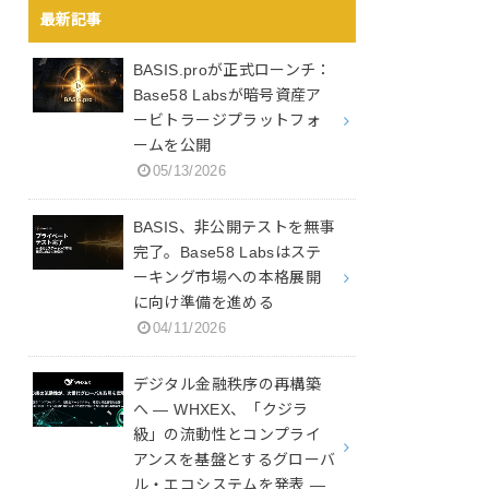
最新記事
BASIS.proが正式ローンチ：
Base58 Labsが暗号資産ア
ービトラージプラットフォ
ームを公開
05/13/2026
BASIS、非公開テストを無事
完了。Base58 Labsはステ
ーキング市場への本格展開
に向け準備を進める
04/11/2026
デジタル金融秩序の再構築
へ ― WHXEX、「クジラ
級」の流動性とコンプライ
アンスを基盤とするグローバ
ル・エコシステムを発表 ―