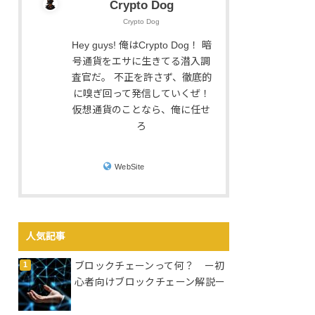
Crypto Dog
Crypto Dog
Hey guys! 俺はCrypto Dog！ 暗
号通貨をエサに生きてる潜入調
査官だ。 不正を許さず、徹底的
に嗅ぎ回って発信していくぜ！
仮想通貨のことなら、俺に任せ
ろ
WebSite
人気記事
ブロックチェーンって何？ ー初
心者向けブロックチェーン解説ー