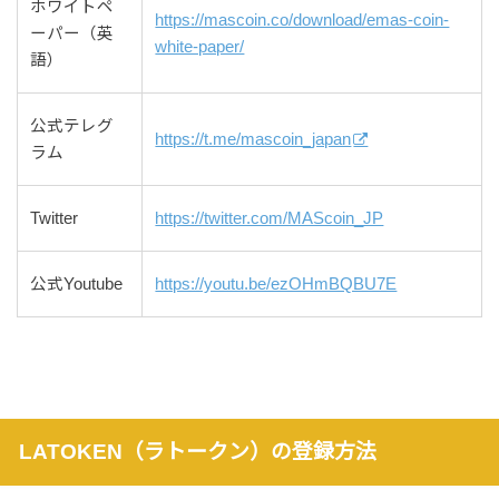
ホワイトペ
https://mascoin.co/download/emas-coin-
ーパー（英
white-paper/
語）
公式テレグ
https://t.me/mascoin_japan
ラム
Twitter
https://twitter.com/MAScoin_JP
公式Youtube
https://youtu.be/ezOHmBQBU7E
LATOKEN（ラトークン）の登録方法