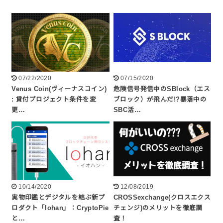
07/22/2020
07/15/2020
Venus Coin(ヴィーナスコイン)
危険信号発信中のSBlock（エス
: 貸付プロジェクト条件を変
ブロック）が飛んだ!?暴落中の
更…
SBC活…
10/14/2020
12/08/2019
実物印鑑とデジタルを結ぶ新プ
CROSSexchange(クロスエクス
ロダクト「Iohan」：CryptoPie
チェンジ)のメリットを徹底調
と…
査！