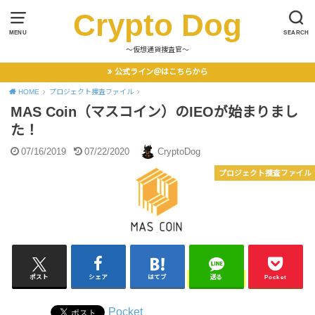
Crypto Dog
MENU
SEARCH
〜仮想通貨捜査官〜
公式ライン＠はこちらから
HOME
プロジェクト捜査ファイル
MAS Coin（マスコイン）のIEOが始まりまし
た！
07/16/2019
07/22/2020
CryptoDog
プロジェクト捜査ファイル
ポスト
シェア
はてブ
送る
Pocket
Pocket