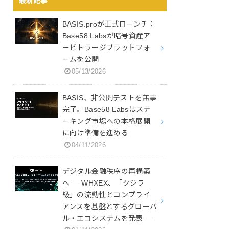
最新記事
BASIS.proが正式ローンチ：
Base58 Labsが暗号資産ア
ービトラージプラットフォ
ームを公開
05/13/2026
BASIS、非公開テストを無事
完了。Base58 Labsはステ
ーキング市場への本格展開
に向け準備を進める
04/11/2026
デジタル金融秩序の再構築
へ ― WHXEX、「クジラ
級」の流動性とコンプライ
アンスを基盤とするグローバ
ル・エコシステムを発表 ―