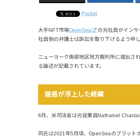
Pocket
大手NFT市場
OpenSea
の元社員がインサ
社員側の弁護士は訴訟を取り下げるよう申
ニューヨーク南部地区地方裁判所に提出さ
る論述が記載されています。
疑惑が浮上した経緯
6月、米司法省は元従業員Nathaniel Ch
同氏は2021年5月頃、OpenSeaのプラ