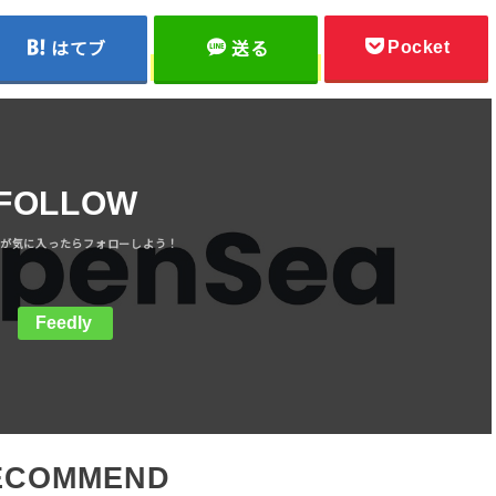
Pocket
はてブ
送る
FOLLOW
Feedly
ECOMMEND