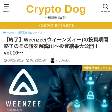
Crypto Dog
MENU
SEARCH
〜仮想通貨捜査官〜
公式ライン＠はこちらから
HOME
投資案件捜査ファイル
【終了】Weenzee(ウィーンズィー)の投資期間
終了のその後を解説!!!～投資結果大公開！
vol.10～
06/29/2019
07/22/2020
cryptodog
投資案件捜査ファイル