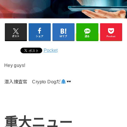
ポスト
シェア
はてブ
送る
Pocket
Pocket
Hey guys!
潜入捜査官
Crypto Dog
だ
重大ニュー