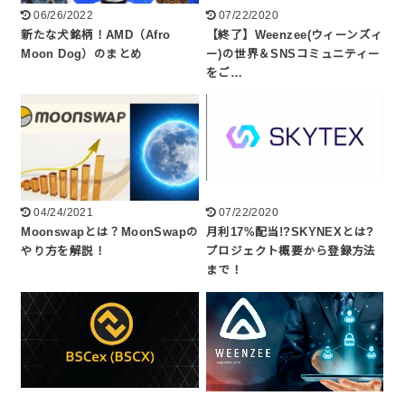
06/26/2022
07/22/2020
新たな犬銘柄！AMD（Afro
【終了】Weenzee(ウィーンズィ
Moon Dog）のまとめ
ー)の世界＆SNSコミュニティー
をご…
04/24/2021
07/22/2020
Moonswapとは？MoonSwapの
月利17%配当!?SKYNEXとは?
やり方を解説！
プロジェクト概要から登録方法
まで！