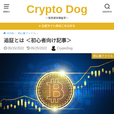
Crypto Dog
MENU
SEARCH
〜仮想通貨捜査官〜
公式ライン＠はこちらから
HOME
初心者ファイル
追証とは ＜初心者向け記事＞
05/15/2022
05/25/2022
CryptoDog
初心者ファイル