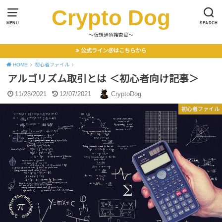
Crypto Dog
MENU
SEARCH
〜仮想通貨捜査官〜
公式ライン＠はこちらから
HOME
初心者ファイル
アルゴリズム取引とは ＜初心者向け記事＞
11/28/2021
12/07/2021
CryptoDog
初心者ファイル