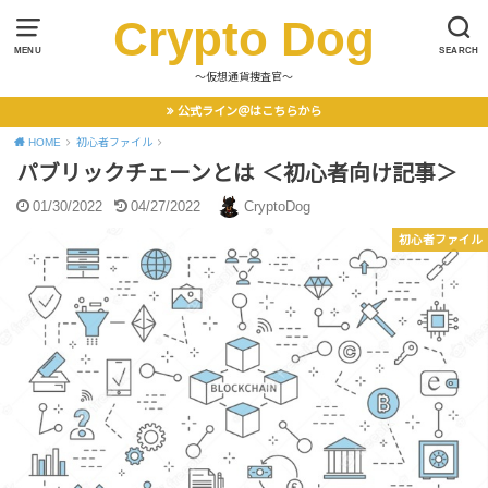
Crypto Dog
MENU
SEARCH
〜仮想通貨捜査官〜
公式ライン＠はこちらから
HOME
初心者ファイル
パブリックチェーンとは ＜初心者向け記事＞
01/30/2022
04/27/2022
CryptoDog
初心者ファイル