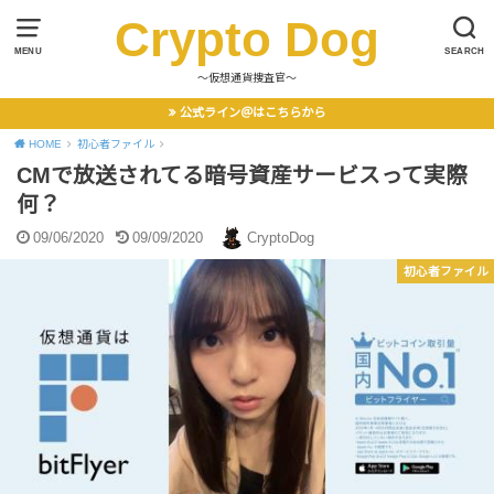
Crypto Dog
MENU
SEARCH
〜仮想通貨捜査官〜
公式ライン＠はこちらから
HOME
初心者ファイル
CMで放送されてる暗号資産サービスって実際
何？
09/06/2020
09/09/2020
CryptoDog
初心者ファイル