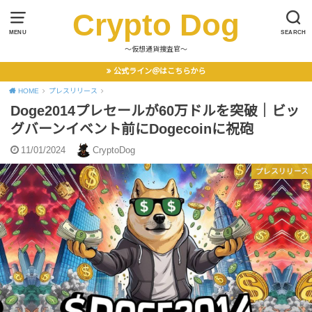
Crypto Dog
MENU
SEARCH
〜仮想通貨捜査官〜
公式ライン＠はこちらから
HOME
プレスリリース
Doge2014プレセールが60万ドルを突破｜ビッ
グバーンイベント前にDogecoinに祝砲
11/01/2024
CryptoDog
プレスリリース