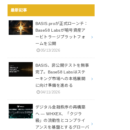
最新記事
BASIS.proが正式ローンチ：
Base58 Labsが暗号資産ア
ービトラージプラットフォ
ームを公開
05/13/2026
BASIS、非公開テストを無事
完了。Base58 Labsはステ
ーキング市場への本格展開
に向け準備を進める
04/11/2026
デジタル金融秩序の再構築
へ ― WHXEX、「クジラ
級」の流動性とコンプライ
アンスを基盤とするグローバ