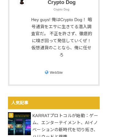
Crypto Dog
Crypto Dog
Hey guys! 俺はCrypto Dog！ 暗
号通貨をエサに生きてる潜入調
査官だ。 不正を許さず、徹底的
に嗅ぎ回って発信していくぜ！
仮想通貨のことなら、俺に任せ
ろ
WebSite
人気記事
KARRATプロトコルが始動：ゲー
ム、エンターテイメント、AIイノ
ベーションの新時代を切り拓き、
ハリウッドと提携