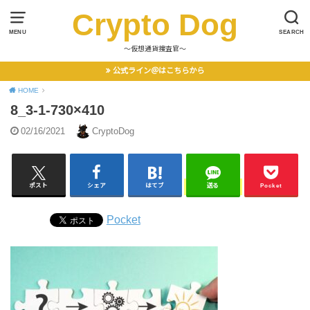
Crypto Dog
MENU
SEARCH
〜仮想通貨捜査官〜
公式ライン＠はこちらから
HOME
8_3-1-730×410
02/16/2021
CryptoDog
ポスト
シェア
はてブ
送る
Pocket
Pocket