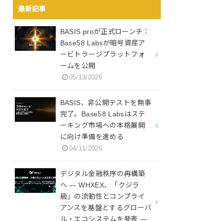
最新記事
BASIS.proが正式ローンチ：
Base58 Labsが暗号資産ア
ービトラージプラットフォ
ームを公開
05/13/2026
BASIS、非公開テストを無事
完了。Base58 Labsはステ
ーキング市場への本格展開
に向け準備を進める
04/11/2026
デジタル金融秩序の再構築
へ ― WHXEX、「クジラ
級」の流動性とコンプライ
アンスを基盤とするグローバ
ル・エコシステムを発表 ―