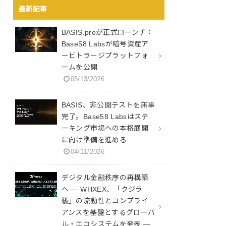
最新記事
BASIS.proが正式ローンチ：
Base58 Labsが暗号資産ア
ービトラージプラットフォ
ームを公開
05/13/2026
BASIS、非公開テストを無事
完了。Base58 Labsはステ
ーキング市場への本格展開
に向け準備を進める
04/11/2026
デジタル金融秩序の再構築
へ ― WHXEX、「クジラ
級」の流動性とコンプライ
アンスを基盤とするグローバ
ル・エコシステムを発表 ―