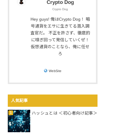
Crypto Dog
Crypto Dog
Hey guys! 俺はCrypto Dog！ 暗
号通貨をエサに生きてる潜入調
査官だ。 不正を許さず、徹底的
に嗅ぎ回って発信していくぜ！
仮想通貨のことなら、俺に任せ
ろ
WebSite
人気記事
ハッシュとは ＜初心者向け記事＞