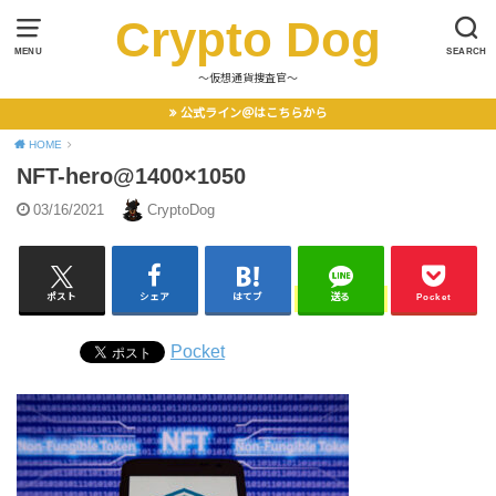
Crypto Dog
MENU
SEARCH
〜仮想通貨捜査官〜
公式ライン＠はこちらから
HOME
NFT-hero@1400×1050
03/16/2021
CryptoDog
ポスト
シェア
はてブ
送る
Pocket
Pocket