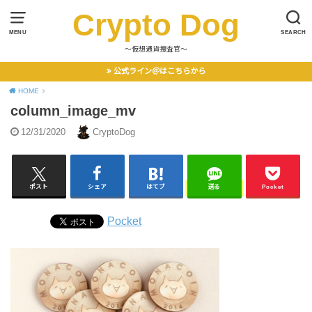
Crypto Dog
MENU
SEARCH
〜仮想通貨捜査官〜
公式ライン＠はこちらから
HOME
column_image_mv
12/31/2020
CryptoDog
ポスト
シェア
はてブ
送る
Pocket
Pocket