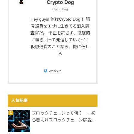
Crypto Dog
Crypto Dog
Hey guys! 俺はCrypto Dog！ 暗
号通貨をエサに生きてる潜入調
査官だ。 不正を許さず、徹底的
に嗅ぎ回って発信していくぜ！
仮想通貨のことなら、俺に任せ
ろ
WebSite
人気記事
ブロックチェーンって何？ ー初
心者向けブロックチェーン解説ー