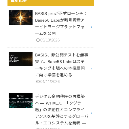
最新記事
BASIS.proが正式ローンチ：
Base58 Labsが暗号資産ア
ービトラージプラットフォ
ームを公開
05/13/2026
BASIS、非公開テストを無事
完了。Base58 Labsはステ
ーキング市場への本格展開
に向け準備を進める
04/11/2026
デジタル金融秩序の再構築
へ ― WHXEX、「クジラ
級」の流動性とコンプライ
アンスを基盤とするグローバ
ル・エコシステムを発表 ―