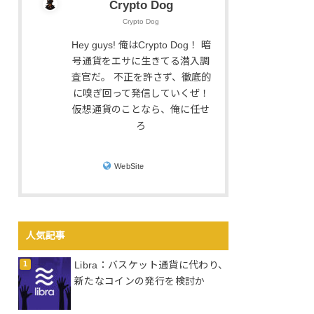
Crypto Dog
Crypto Dog
Hey guys! 俺はCrypto Dog！ 暗
号通貨をエサに生きてる潜入調
査官だ。 不正を許さず、徹底的
に嗅ぎ回って発信していくぜ！
仮想通貨のことなら、俺に任せ
ろ
WebSite
人気記事
Libra：バスケット通貨に代わり、
新たなコインの発行を検討か