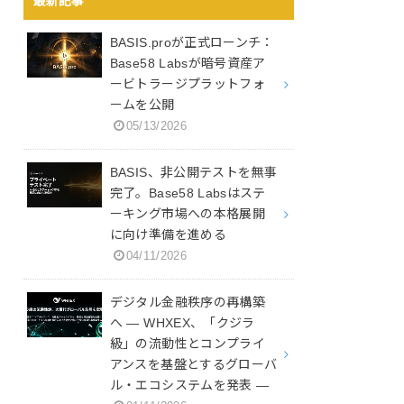
最新記事
BASIS.proが正式ローンチ：
Base58 Labsが暗号資産ア
ービトラージプラットフォ
ームを公開
05/13/2026
BASIS、非公開テストを無事
完了。Base58 Labsはステ
ーキング市場への本格展開
に向け準備を進める
04/11/2026
デジタル金融秩序の再構築
へ ― WHXEX、「クジラ
級」の流動性とコンプライ
アンスを基盤とするグローバ
ル・エコシステムを発表 ―