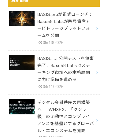
最新記事
BASIS.proが正式ローンチ：
Base58 Labsが暗号資産ア
ービトラージプラットフォ
ームを公開
05/13/2026
BASIS、非公開テストを無事
完了。Base58 Labsはステ
ーキング市場への本格展開
に向け準備を進める
04/11/2026
デジタル金融秩序の再構築
へ ― WHXEX、「クジラ
級」の流動性とコンプライ
アンスを基盤とするグローバ
ル・エコシステムを発表 ―