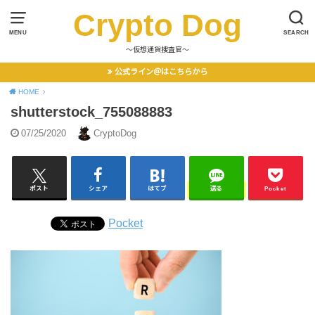
Crypto Dog
MENU
SEARCH
〜仮想通貨捜査官〜
公式ライン＠はこちらから
HOME
shutterstock_755088883
07/25/2020
CryptoDog
ポスト
シェア
はてブ
送る
Pocket
Pocket